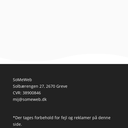
Introduktion til at lære hvalpen at sidde At have en ny
hvalp i hjemmet er en fantastisk oplevelse, men det
kræver også tid, tålmodighed og lidt planlægning,...
SoMeWeb
Solbærengen 27, 2670 Greve
CVR: 38900846
mij@someweb.dk
*Der tages forbehold for fejl og reklamer på denne
side.