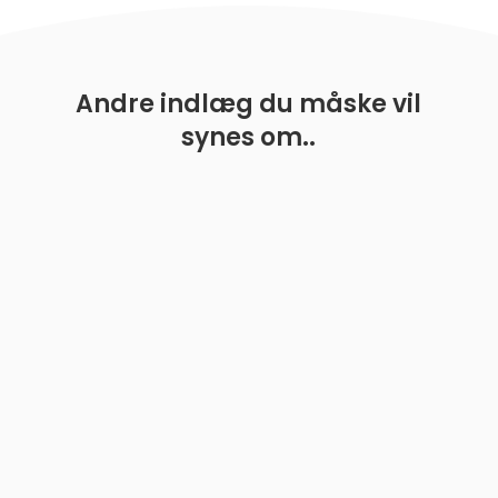
Andre indlæg du måske vil
synes om..
En rejse mod at håndtere hvalpebid At byde en hvalp
velkommen i sit hjem er en oplevelse fyldt med
glæde, men også med udfordringer. En af de mest...