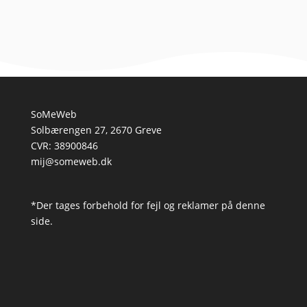
SoMeWeb
Solbærengen 27, 2670 Greve
CVR: 38900846
mij@someweb.dk
*Der tages forbehold for fejl og reklamer på denne
side.