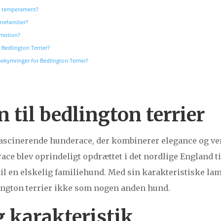
s temperament?
rnefamilier?
 motion?
Bedlington Terrier?
kymringer for Bedlington Terrier?
 til bedlington terrier
 fascinerende hunderace, der kombinerer elegance og v
ce blev oprindeligt opdrættet i det nordlige England til
til en elskelig familiehund. Med sin karakteristiske l
ngton terrier ikke som nogen anden hund.
 karakteristik