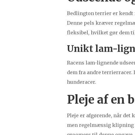
Bedlington terrier er kendt
Denne pels kræver regelmæss
fleksibel, hvilket gør dem t
Unikt lam-lig
Racens lam-lignende udseend
dem fra andre terrierracer. 
hunderacer.
Pleje af en 
Pleje er afgørende, når det 
men regelmæssig klipning f
groomers til denne opgave,