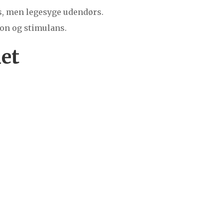
s, men legesyge udendørs.
ion og stimulans.
et