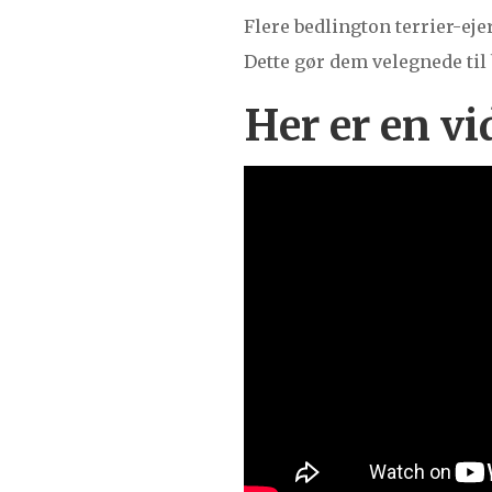
Flere bedlington terrier-e
Dette gør dem velegnede til 
Her er en v