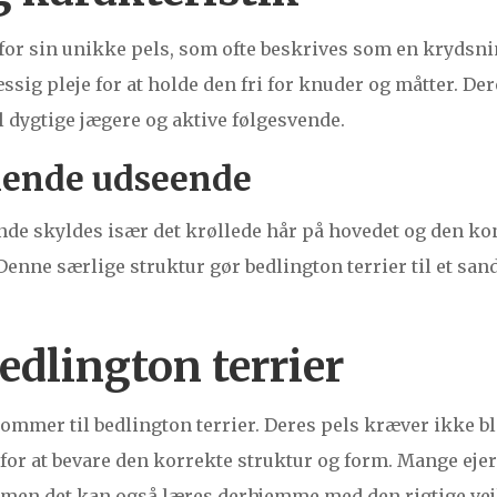
 for sin unikke pels, som ofte beskrives som en krydsni
ig pleje for at holde den fri for knuder og måtter. Der
il dygtige jægere og aktive følgesvende.
nende udseende
e skyldes især det krøllede hår på hovedet og den kon
Denne særlige struktur gør bedlington terrier til et sa
bedlington terrier
kommer til bedlington terrier. Deres pels kræver ikke b
or at bevare den korrekte struktur og form. Mange ejer
 men det kan også læres derhjemme med den rigtige vej