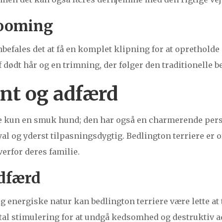
rooming
anbefales det at få en komplet klipning for at oprethold
f dødt hår og en trimning, der følger den traditionelle b
t og adfærd
ke kun en smuk hund; den har også en charmerende pers
yal og yderst tilpasningsdygtig. Bedlington terriere er
erfor deres familie.
adfærd
g energiske natur kan bedlington terriere være lette at 
al stimulering for at undgå kedsomhed og destruktiv a