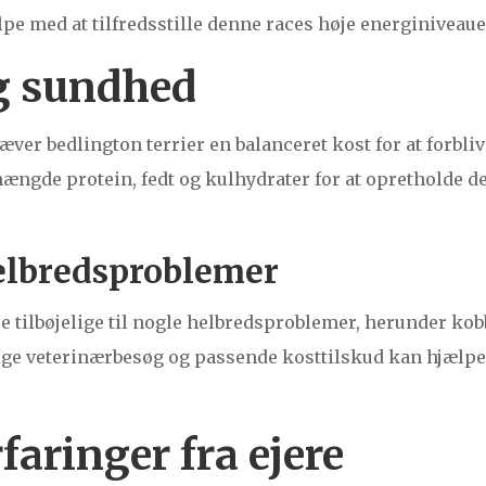
e med at tilfredsstille denne races høje energiniveaue
g sundhed
er bedlington terrier en balanceret kost for at forblive
 mængde protein, fedt og kulhydrater for at opretholde 
elbredsproblemer
re tilbøjelige til nogle helbredsproblemer, herunder k
e veterinærbesøg og passende kosttilskud kan hjælpe 
faringer fra ejere