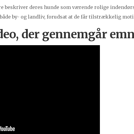
jere beskriver deres hunde som værende rolige indendør
både by- og landliv, forudsat at de får tilstrækkelig mot
ideo, der gennemgår emn