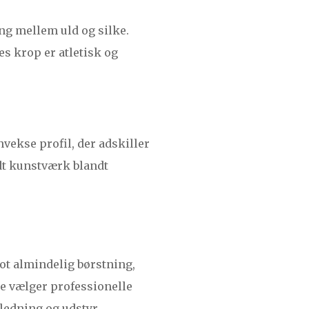
ng mellem uld og silke.
es krop er atletisk og
vekse profil, der adskiller
ndt kunstværk blandt
lot almindelig børstning,
e vælger professionelle
ledning og udstyr.