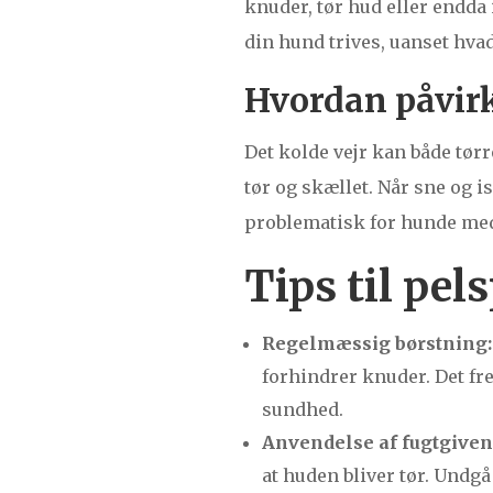
knuder, tør hud eller endda i
din hund trives, uanset hvad
Hvordan påvirk
Det kolde vejr kan både tør
tør og skællet. Når sne og is
problematisk for hunde med 
Tips til pel
Regelmæssig børstning:
forhindrer knuder. Det fr
sundhed.
Anvendelse af fugtgive
at huden bliver tør. Undgå 