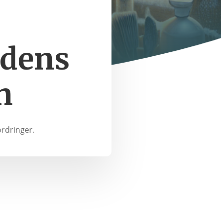
ndens
n
ordringer.