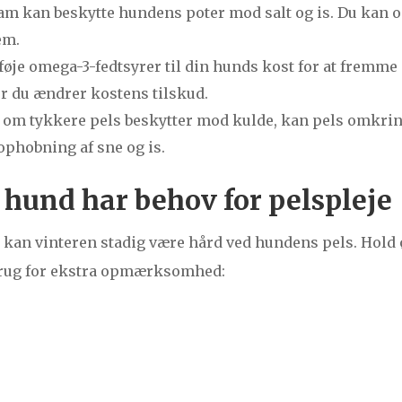
m kan beskytte hundens poter mod salt og is. Du kan o
em.
lføje omega-3-fedtsyrer til din hunds kost for at fremme
ør du ændrer kostens tilskud.
 om tykkere pels beskytter mod kulde, kan pels omkri
phobning af sne og is.
n hund har behov for pelspleje
kan vinteren stadig være hård ved hundens pels. Hold 
 brug for ekstra opmærksomhed: