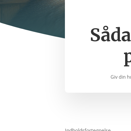
Såda
Giv din h
Indholdsfortegnelse