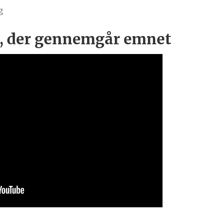
g
o, der gennemgår emnet