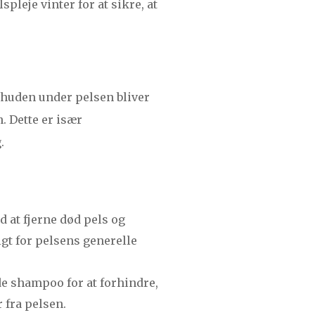
pleje vinter for at sikre, at
 huden under pelsen bliver
n. Dette er især
.
d at fjerne død pels og
gt for pelsens generelle
de shampoo for at forhindre,
r fra pelsen.