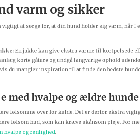
nd varm og sikker
vigtigt at sørge for, at din hund holder sig varm, når I 
jakke:
En jakke kan give ekstra varme til kortpelsede el
anlæg korte gåture og undgå langvarige ophold udendø
is du mangler inspiration til at finde den bedste hun
je med hvalpe og ældre hunde
e følsomme over for kulde. Det er derfor ekstra vigtigt
g mere følsom hud, som kan kræve skånsom pleje. For 
m hvalpe og renlighed
.