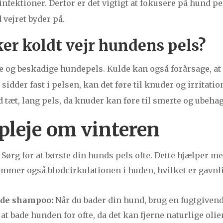
nfektioner. Derfor er det vigtigt at fokusere på hund pels
 vejret byder på.
er koldt vejr hundens pels?
re og beskadige hundepels. Kulde kan også forårsage, at
 sidder fast i pelsen, kan det føre til knuder og irritatio
tæt, lang pels, da knuder kan føre til smerte og ubehag
spleje om vinteren
Sørg for at børste din hunds pels ofte. Dette hjælper me
emmer også blodcirkulationen i huden, hvilket er gavnli
nde shampoo:
Når du bader din hund, brug en fugtgiven
at bade hunden for ofte, da det kan fjerne naturlige olie