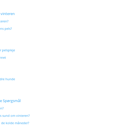
 vinteren
teren?
ns pels?
r pelspleje
mnet
ldre hunde
ede Spørgsmål
en?
s sund om vinteren?
i de kolde måneder?