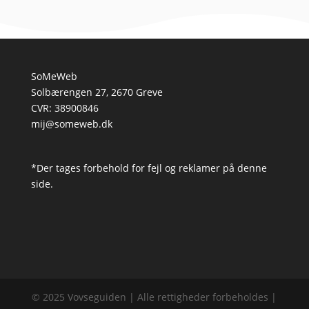
SoMeWeb
Solbærengen 27, 2670 Greve
CVR: 38900846
mij@someweb.dk
*Der tages forbehold for fejl og reklamer på denne
side.
© 2025 Vovseguiden | Alle rettigheder forbeholdes |