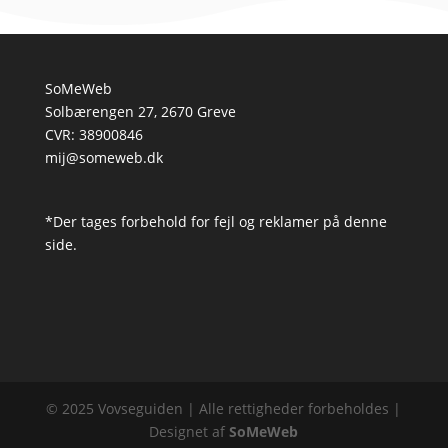
SoMeWeb
Solbærengen 27, 2670 Greve
CVR: 38900846
mij@someweb.dk
*Der tages forbehold for fejl og reklamer på denne
side.
© 2025 Vovseguiden | Alle rettigheder forbeholdes |
Designet af
SoMeWeb