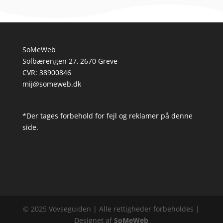
SoMeWeb
Solbærengen 27, 2670 Greve
CVR: 38900846
mij@someweb.dk
*Der tages forbehold for fejl og reklamer på denne
side.
© 2025 Vovseguiden | Alle rettigheder forbeholdes |
Designet af
SoMeWeb