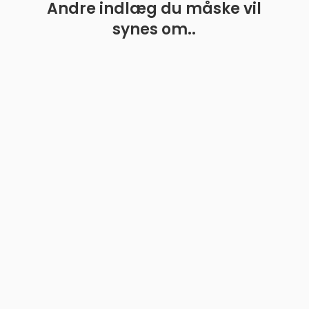
Andre indlæg du måske vil
synes om..
En guide til de bedste boldkastere til hunde
Hundeejere ved, hvor meget vores firbenede venner
elsker at jagte bolden gennem haven eller parken.
Boldleg er en...