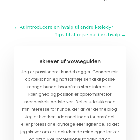
←
At introducere en hvalp til andre kæledyr
Tips til at rejse med en hvalp
→
Skrevet af
Vovseguiden
Jeg er passioneret hundeblogger. Gennem min
opvækst har jeg haft fornøjelsen af at passe
mange hunde, hvoraf min store interesse,
kærlighed og passion er opblomstret for
menneskets bedste ven. Det er udelukkende
min interesse for hunde, der driver denne blog.
Jeg er hverken uddannet inden for området
eller professionel dyrlæge eller lignende, så det
jeg skriver om er udelukkende mine egne tanker
og altså ikke professionel rådgivning og