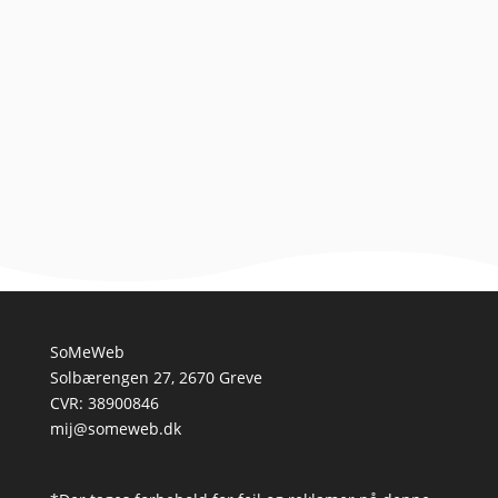
Introduktion til at lære hvalpen at sidde At have en ny
hvalp i hjemmet er en fantastisk oplevelse, men det
kræver også tid, tålmodighed og lidt planlægning,...
SoMeWeb
Solbærengen 27, 2670 Greve
CVR: 38900846
mij@someweb.dk