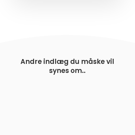
Andre indlæg du måske vil
synes om..
En rejse mod at håndtere hvalpebid At byde en hvalp