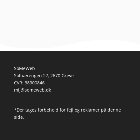
kræver også tid, tålmodighed og lidt planlægning,...
SoMeWeb
Solbærengen 27, 2670 Greve
CVR: 38900846
mij@someweb.dk
*Der tages forbehold for fejl og reklamer på denne
side.