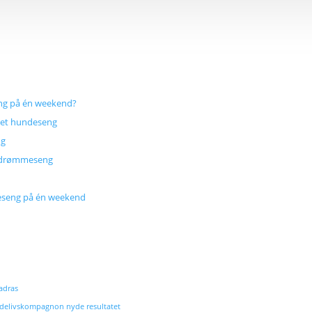
ng på én weekend?
vet hundeseng
ng
ds drømmeseng
ndeseng på én weekend
adras
ndelivskompagnon nyde resultatet