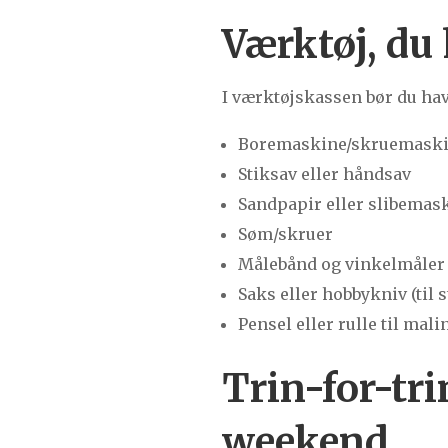
Værktøj, du 
I værktøjskassen bør du hav
Boremaskine/skruemask
Stiksav eller håndsav
Sandpapir eller slibemas
Søm/skruer
Målebånd og vinkelmåler
Saks eller hobbykniv (til 
Pensel eller rulle til mali
Trin-for-tr
weekend