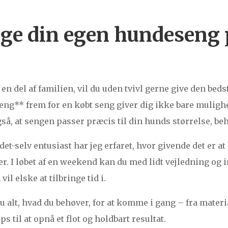
ge din egen hundeseng 
en del af familien, vil du uden tvivl gerne give den bed
ng** frem for en købt seng giver dig ikke bare mulighe
gså, at sengen passer præcis til din hunds størrelse, b
et-selv entusiast har jeg erfaret, hvor givende det er a
er. I løbet af en weekend kan du med lidt vejledning og
il elske at tilbringe tid i.
 alt, hvad du behøver, for at komme i gang – fra materi
ps til at opnå et flot og holdbart resultat.