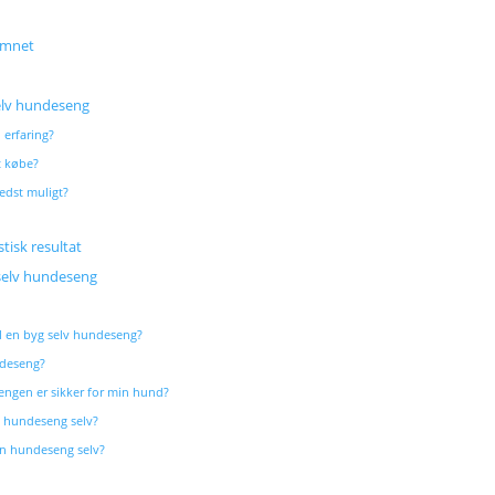
emnet
elv hundeseng
erfaring?
t købe?
dst muligt?
tisk resultat
 selv hundeseng
til en byg selv hundeseng?
ndeseng?
engen er sikker for min hund?
n hundeseng selv?
en hundeseng selv?