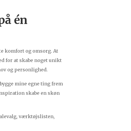
på én
ste komfort og omsorg. At
d for at skabe noget unikt
ehov og personlighed.
t bygge mine egne ting frem
 inspiration skabe en skøn
alevalg, værktøjslisten,