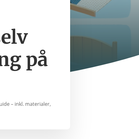
elv
ng på
e – inkl. materialer,