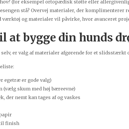
ov? (for eksempel ortopædisk støtte eller allergivenlig
esengen stå? Overvej materialer, der komplimenterer re
værktøj og materialer vil påvirke, hvor avanceret proj
til at bygge din hunds
lv, er valg af materialer afgørende for et slidsstærkt 
eliste:
er egetræ er gode valg)
(vælg skum med høj bæreevne)
æk, der nemt kan tages af og vaskes
papir
til finish