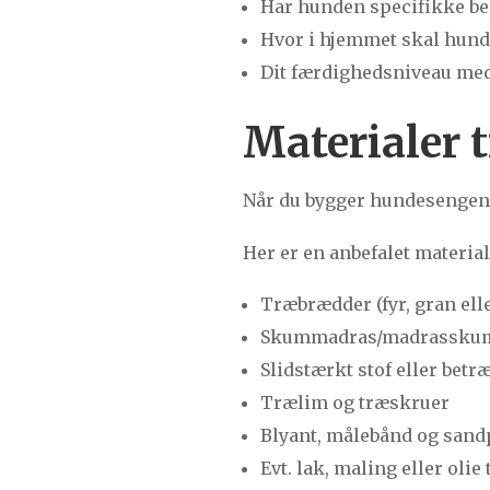
Har hunden specifikke beh
Hvor i hjemmet skal hund
Dit færdighedsniveau med 
Materialer 
Når du bygger hundesengen se
Her er en anbefalet material
Træbrædder (fyr, gran ell
Skummadras/madrasskum 
Slidstærkt stof eller betr
Trælim og træskruer
Blyant, målebånd og sand
Evt. lak, maling eller olie 