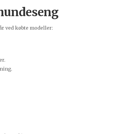
 hundeseng
r ved købte modeller:
er.
sning.