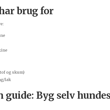
har brug for
e:
ine
kine
stof og skum)
ng/lak
in guide: Byg selv hunde