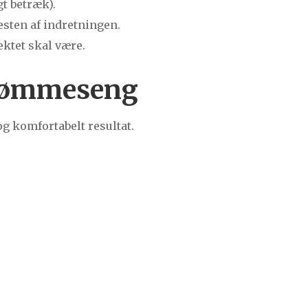
t betræk).
sten af indretningen.
ektet skal være.
 drømmeseng
og komfortabelt resultat.