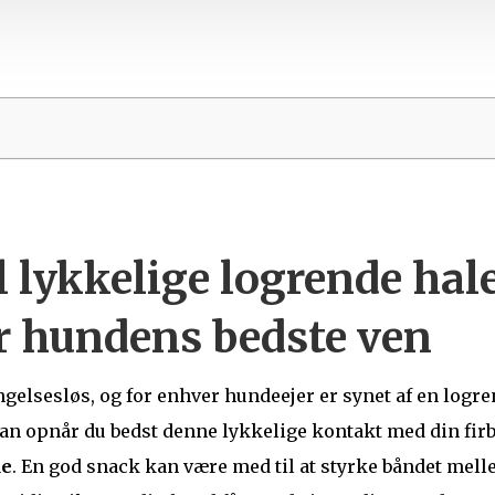
l lykkelige logrende hal
r hundens bedste ven
gelsesløs, og for enhver hundeejer er synet af en logren
n opnår du bedst denne lykkelige kontakt med din firb
de
. En god snack kan være med til at styrke båndet mell