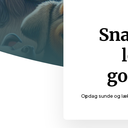
Sna
go
Opdag sunde og lækr