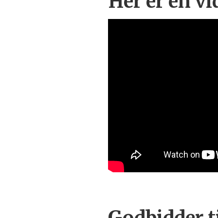
Her er en v
Godbidder t