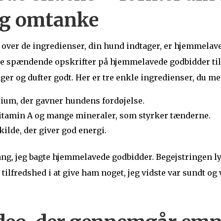
og omtanke
 over de ingredienser, din hund indtager, er hjemmelav
llige spændende opskrifter på hjemmelavede godbidder t
er og dufter godt. Her er tre enkle ingredienser, du me
lium, der gavner hundens fordøjelse.
itamin A og mange mineraler, som styrker tænderne.
ilde, der giver god energi.
gang, jeg bagte hjemmelavede godbidder. Begejstringen ly
tilfredshed i at give ham noget, jeg vidste var sundt o