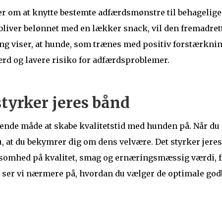
r om at knytte bestemte adfærdsmønstre til behagelige
bliver belønnet med en lækker snack, vil den fremadret
ng viser, at hunde, som trænes med positiv forstærknin
ærd og lavere risiko for adfærdsproblemer.
tyrker jeres bånd
nde måde at skabe kvalitetstid med hunden på. Når du s
 at du bekymrer dig om dens velvære. Det styrker jeres b
mhed på kvalitet, smag og ernæringsmæssig værdi, f
en ser vi nærmere på, hvordan du vælger de optimale godb