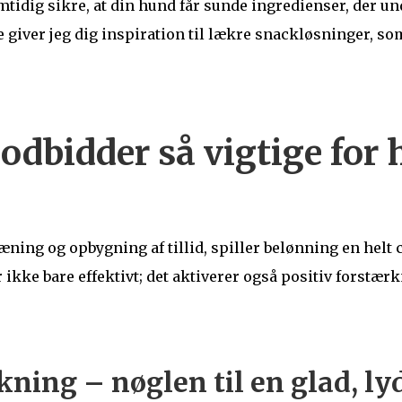
tidig sikre, at din hund får sunde ingredienser, der un
e giver jeg dig inspiration til lækre snackløsninger, so
godbidder så vigtige for
ing og opbygning af tillid, spiller belønning en helt c
ikke bare effektivt; det aktiverer også positiv forstæ
kning – nøglen til en glad, l