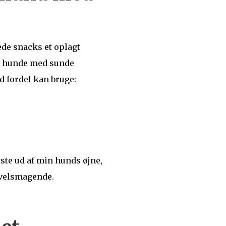
ede snacks et oplagt
il hunde med sunde
d fordel kan bruge:
ste ud af min hunds øjne,
g velsmagende.