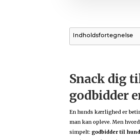
Indholdsfortegnelse
Snack dig ti
godbidder e
En hunds kærlighed er betin
man kan opleve. Men hvorda
simpelt:
godbidder til hun