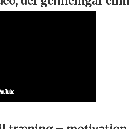
ideo, der gennemgår emn
il træning – motivation