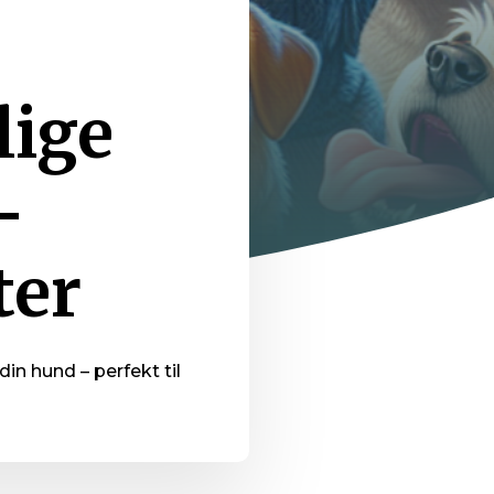
lige
–
ter
n hund – perfekt til