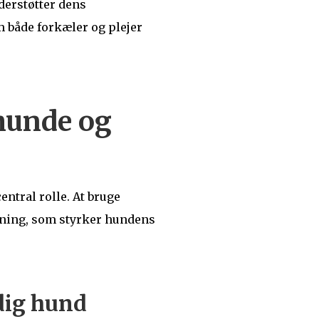
derstøtter dens
m både forkæler og plejer
 hunde og
entral rolle. At bruge
rkning, som styrker hundens
ydig hund