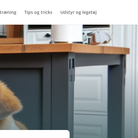
træning
Tips og tricks
Udstyr og legetøj