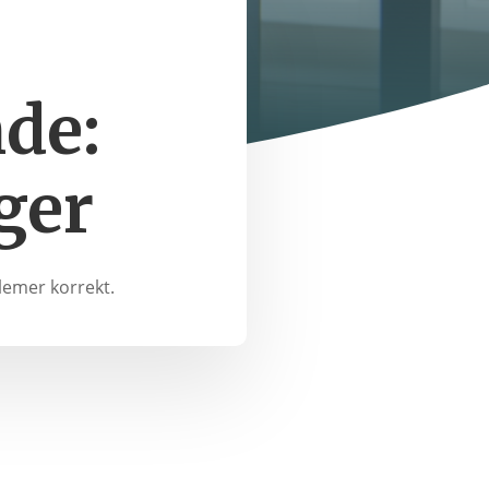
de:
ger
lemer korrekt.