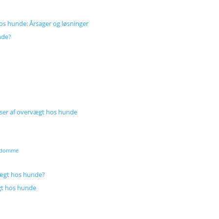
os hunde: Årsager og løsninger
nde?
er af overvægt hos hunde
ygdomme
vægt hos hunde?
gt hos hunde