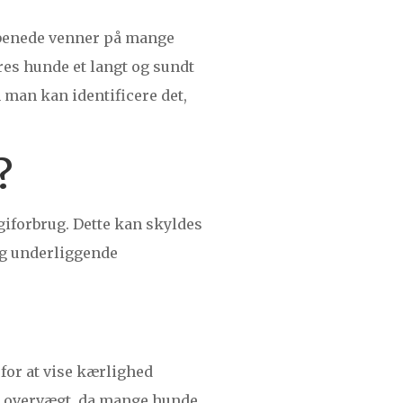
rbenede venner på mange
ores hunde et langt og sundt
 man kan identificere det,
?
giforbrug. Dette kan skyldes
og underliggende
 for at vise kærlighed
il overvægt, da mange hunde