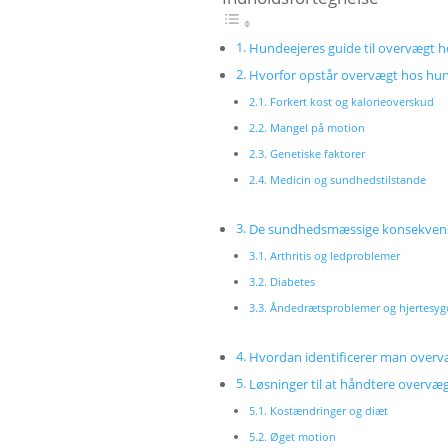
Hundeejeres guide til overvægt h
Hvorfor opstår overvægt hos hu
Forkert kost og kalorieoverskud
Mangel på motion
Genetiske faktorer
Medicin og sundhedstilstande
De sundhedsmæssige konsekvens
Arthritis og ledproblemer
Diabetes
Åndedrætsproblemer og hjertes
Hvordan identificerer man over
Løsninger til at håndtere overvæ
Kostændringer og diæt
Øget motion