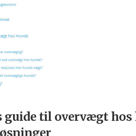
ægekontrol
emnet
rvægt hos Hunde
er overvægtig?
i ved overvægt hos hunde?
t reducere min hunds vægt?
til overvægtige hunde?
g?
 guide til overvægt hos
løsninger