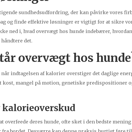
tigende sundhedsudfordring, der kan påvirke vores fi
ag og finde effektive løsninger er vigtigt for at sikre v
 dykke ned i, hvad overvægt hos hunde indebærer, hvordan
 håndtere det.
tår overvægt hos hunde
når indtagelsen af kalorier overstiger det daglige ener
rt kost, mangel på motion, genetiske predispositioner 
g kalorieoverskud
il at overfeede deres hunde, ofte sket i den bedste mening
fra bordet. Desværre kan denne praksis hurtigt føre t