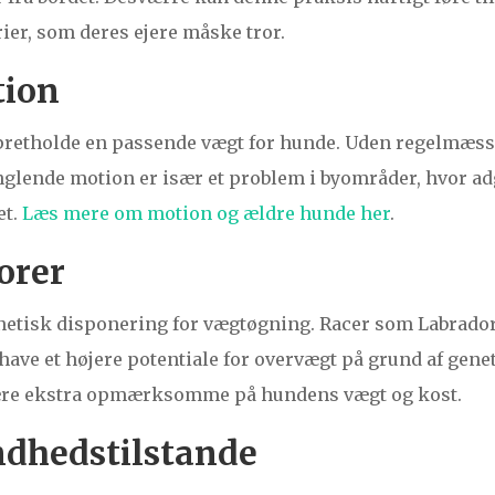
er, som deres ejere måske tror.
tion
opretholde en passende vægt for hunde. Uden regelmæssi
nglende motion er især et problem i byområder, hvor adg
et.
Læs mere om motion og ældre hunde her
.
orer
netisk disponering for vægtøgning. Racer som Labrador
ave et højere potentiale for overvægt på grund af geneti
t være ekstra opmærksomme på hundens vægt og kost.
ndhedstilstande