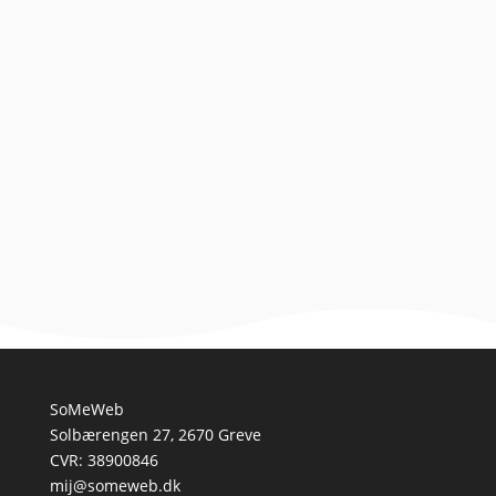
En introduktion til basethundens verden Basethund,
også kendt som basenjiracen, er en unik og
fascinerende hunderace, der ofte kan imødekomme
drømmen om en...
SoMeWeb
Solbærengen 27, 2670 Greve
CVR: 38900846
mij@someweb.dk