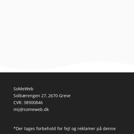
En introduktion til basethundens verden Basethund,
også kendt som basenjiracen, er en unik og
fascinerende hunderace, der ofte kan imødekomme
drømmen om en...
SoMeWeb
Solbærengen 27, 2670 Greve
CVR: 38900846
mij@someweb.dk
*Der tages forbehold for fejl og reklamer på denne