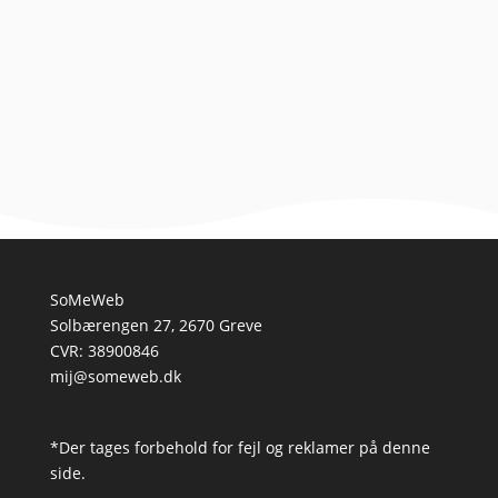
hundens motivationsniveau er en essentiel del af
effektiv træning og etablering af en stærk
forbindelse...
SoMeWeb
Solbærengen 27, 2670 Greve
CVR: 38900846
mij@someweb.dk
*Der tages forbehold for fejl og reklamer på denne
side.