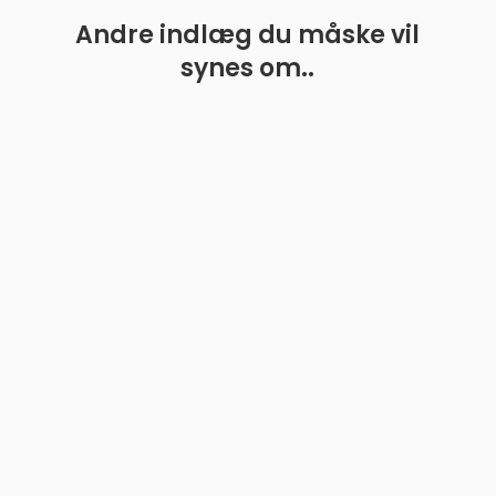
Andre indlæg du måske vil
synes om..
Sådan forbereder du din hund til rejser Når det
kommer til at rejse med hunde, er det vigtigt at tage
de rette forholdsregler for at sikre en komfortabel...