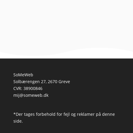
At eje en hund med meget energi kan være både en
udfordring og en fornøjelse. Mens deres sprudlende...
SoMeWeb
Solbærengen 27, 2670 Greve
CVR: 38900846
mij@someweb.dk
*Der tages forbehold for fejl og reklamer på denne
side.