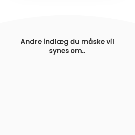
Andre indlæg du måske vil
synes om..
En guide til de bedste boldkastere til hunde
Hundeejere ved, hvor meget vores firbenede venner
elsker at jagte bolden gennem haven eller parken.
Boldleg er en...