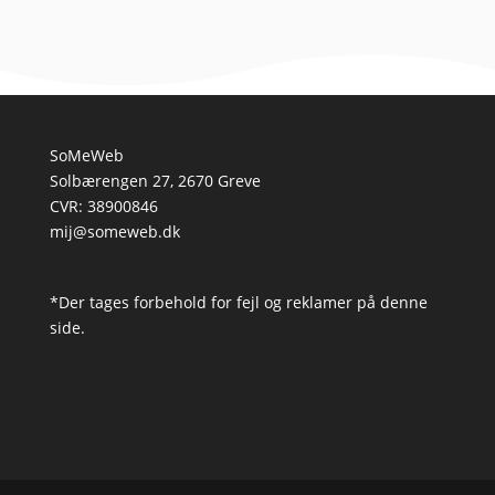
SoMeWeb
Solbærengen 27, 2670 Greve
CVR: 38900846
mij@someweb.dk
*Der tages forbehold for fejl og reklamer på denne
side.