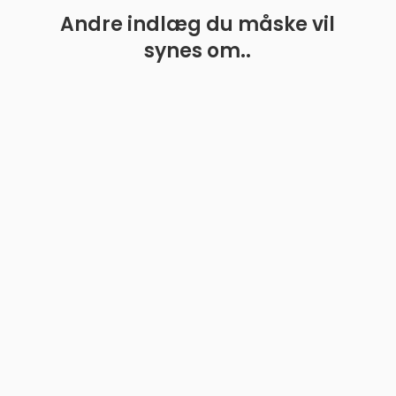
Andre indlæg du måske vil
synes om..
En guide til de bedste boldkastere til hunde
Hundeejere ved, hvor meget vores firbenede venner
elsker at jagte bolden gennem haven eller parken.
Boldleg er en...