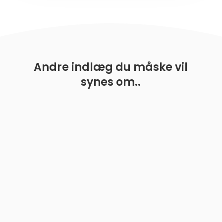
Andre indlæg du måske vil
synes om..
En rejse mod at håndtere hvalpebid At byde en hvalp
velkommen i sit hjem er en oplevelse fyldt med
glæde, men også med udfordringer. En af de mest...