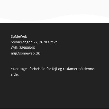
SoMeWeb
Solbærengen 27, 2670 Greve
CVR: 38900846
mij@someweb.dk
*Der tages forbehold for fejl og reklamer på denne
side.