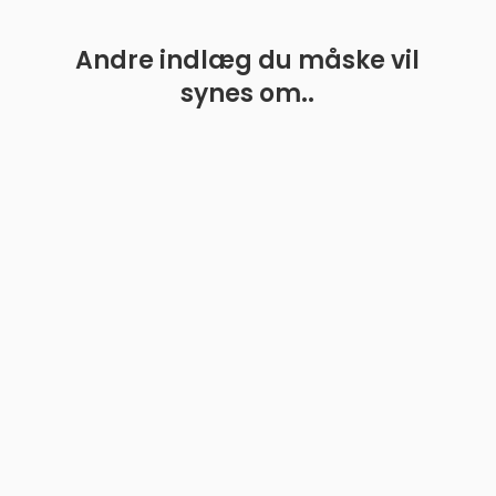
Andre indlæg du måske vil
synes om..
Sådan forbereder du din hund til rejser Når det
kommer til at rejse med hunde, er det vigtigt at
tage de rette forholdsregler for at sikre en
komfortabel...