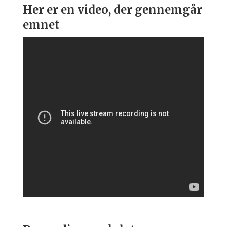
Her er en video, der gennemgår
emnet