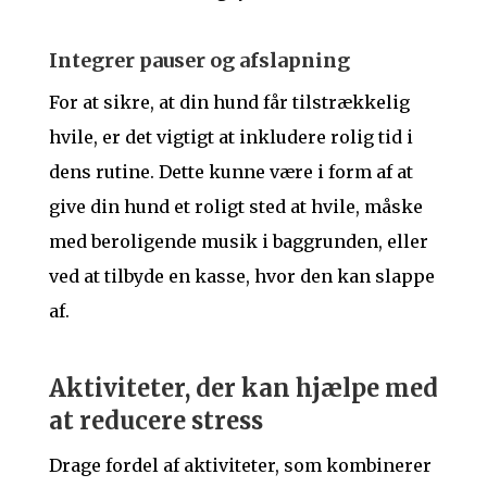
Integrer pauser og afslapning
For at sikre, at din hund får tilstrækkelig
hvile, er det vigtigt at inkludere rolig tid i
dens rutine. Dette kunne være i form af at
give din hund et roligt sted at hvile, måske
med beroligende musik i baggrunden, eller
ved at tilbyde en kasse, hvor den kan slappe
af.
Aktiviteter, der kan hjælpe med
at reducere stress
Drage fordel af aktiviteter, som kombinerer