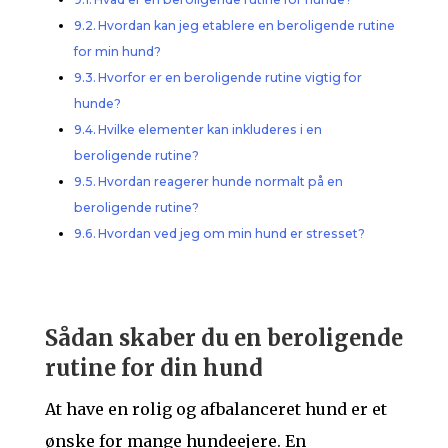
Hvordan kan jeg etablere en beroligende rutine
for min hund?
Hvorfor er en beroligende rutine vigtig for
hunde?
Hvilke elementer kan inkluderes i en
beroligende rutine?
Hvordan reagerer hunde normalt på en
beroligende rutine?
Hvordan ved jeg om min hund er stresset?
Sådan skaber du en beroligende
rutine for din hund
At have en rolig og afbalanceret hund er et
ønske for mange hundeejere. En