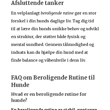
Afsluttende tanker
En velplanlagt
beroligende rutine
gør en stor
forskel i din hunds daglige liv. Tag dig tid
til at lære din hunds unikke behov og udvikl
en struktur, der støtter både fysisk og
mental sundhed. Gennem tålmodighed og
indsats kan du hjælpe din hund med at
finde balance og våbenhvile i dens liv.
FAQ om Beroligende Rutine til
Hunde
Hvad er en beroligende rutine for
hunde?
En beroligende rutine er stabil, gentagen