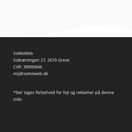
SoMeWeb
Solbærengen 27, 2670 Greve
CVR: 38900846
mij@someweb.dk
*Der tages forbehold for fejl og reklamer på denne
side.