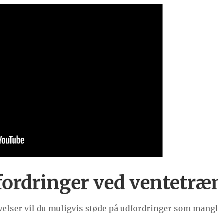
ordringer ved ventetræ
ser vil du muligvis støde på udfordringer som mangl