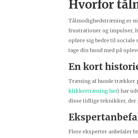
Hvorfor tål
Tålmodighedstræning er mer
frustrationer og impulser, h
opføre sig bedre til sociale
tage din hund med på opleve
En kort histor
Træning af hunde trækker p
klikkertræning her
) har ud
disse tidlige teknikker, der
Ekspertanbefal
Flere eksperter anbefaler b