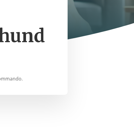
 hund
-kommando.