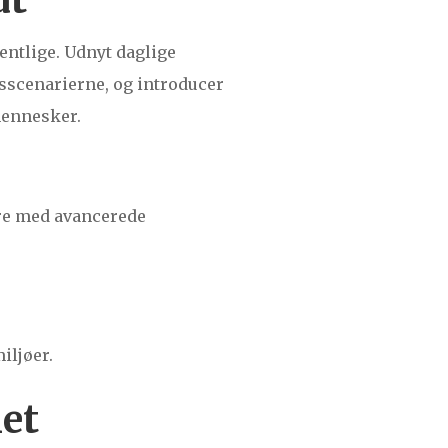
entlige. Udnyt daglige
gsscenarierne, og introducer
mennesker.
re med avancerede
iljøer.
et