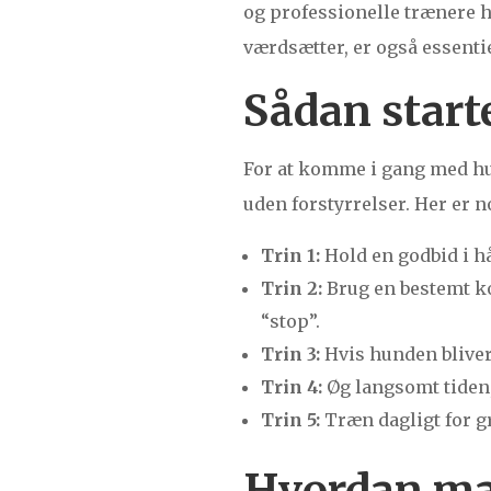
og professionelle trænere h
værdsætter, er også essenti
Sådan start
For at komme i gang med hund
uden forstyrrelser. Her er n
Trin 1:
Hold en godbid i hå
Trin 2:
Brug en bestemt k
“stop”.
Trin 3:
Hvis hunden bliver
Trin 4:
Øg langsomt tiden,
Trin 5:
Træn dagligt for g
Hvordan ma