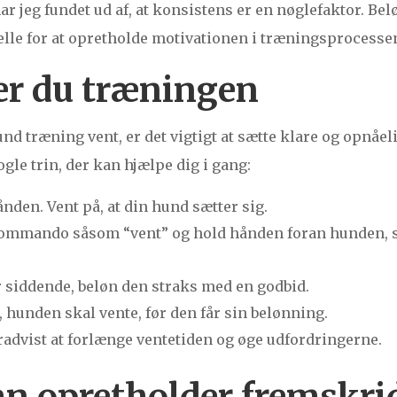
ar jeg fundet ud af, at konsistens er en nøglefaktor. B
elle for at opretholde motivationen i træningsprocesse
er du træningen
 træning vent, er det vigtigt at sætte klare og opnåelig
ogle trin, der kan hjælpe dig i gang:
nden. Vent på, at din hund sætter sig.
ommando såsom “vent” og hold hånden foran hunden, 
 siddende, beløn den straks med en godbid.
 hunden skal vente, før den får sin belønning.
radvist at forlænge ventetiden og øge udfordringerne.
n opretholder fremskri