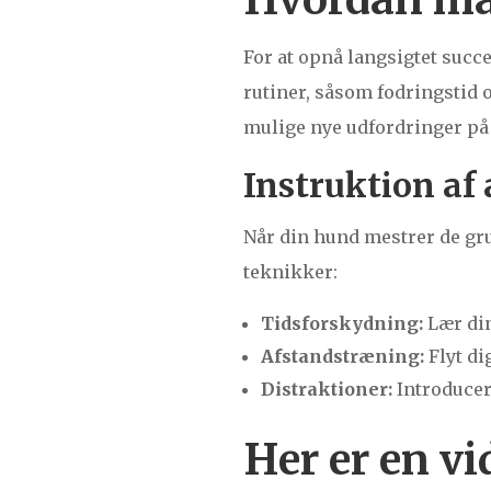
For at opnå langsigtet succ
rutiner, såsom fodringstid 
mulige nye udfordringer på
Instruktion af
Når din hund mestrer de g
teknikker:
Tidsforskydning:
Lær din
Afstandstræning:
Flyt di
Distraktioner:
Introducer
Her er en v