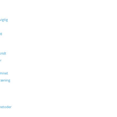
igtig
ng
ridt
r
emnet
ræning
metoder