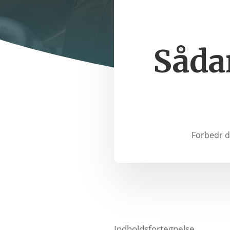
Såda
Forbedr d
Indholdsfortegnelse