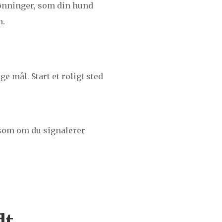
elønninger, som din hund
n.
e mål. Start et roligt sted
som om du signalerer
dt