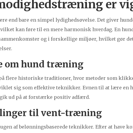
modighedstræning er vi
e end bare en simpel lydighedsøvelse. Det giver hunde
vilket kan føre til en mere harmonisk hverdag. En hund,
 sammenkomster og i forskellige miljøer, hvilket gør det 
lser.
ie om hund træning
å flere historiske traditioner, hvor metoder som klikk
viklet sig som effektive teknikker. Evnen til at lære en
 gik ud på at forstærke positiv adfærd.
inger til vent-træning
rugen af belønningsbaserede teknikker. Efter at have k