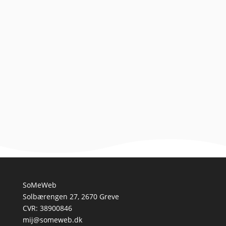
En guide til at forstå hundens motivation At forstå
hundens motivationsniveau er en essentiel del af
effektiv træning og etablering af en stærk
forbindelse...
SoMeWeb
Solbærengen 27, 2670 Greve
CVR: 38900846
mij@someweb.dk