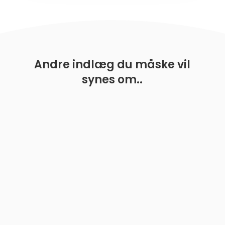
Andre indlæg du måske vil
synes om..
Sådan forbereder du din hund til rejser Når det
kommer til at rejse med hunde, er det vigtigt at tage
de rette forholdsregler for at sikre en komfortabel...