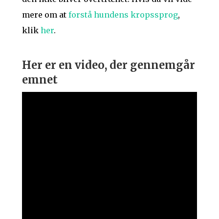
mere om at
forstå hundens kropssprog
,
klik
her
.
Her er en video, der gennemgår
emnet