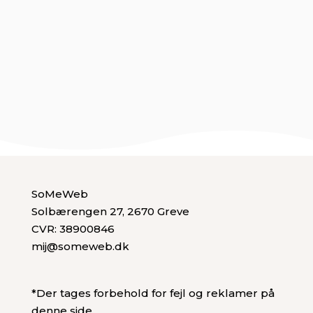
hundens motivationsniveau er en essentiel del af
effektiv træning og etablering af en stærk
forbindelse...
SoMeWeb
Solbærengen 27, 2670 Greve
CVR: 38900846
mij@someweb.dk
*Der tages forbehold for fejl og reklamer på
denne side.