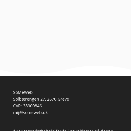
Indledning til aktivitetslegetøj for hunde med energi
At eje en hund med meget energi kan være både en
udfordring og en fornøjelse. Mens deres sprudlende...
SoMeWeb
Solbærengen 27, 2670 Greve
CVR: 38900846
mij@someweb.dk